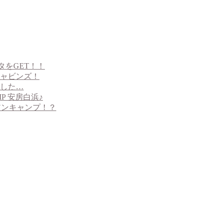
タをGET！！
ャビンズ！
した…
P 安房白浜♪
イアンキャンプ！？