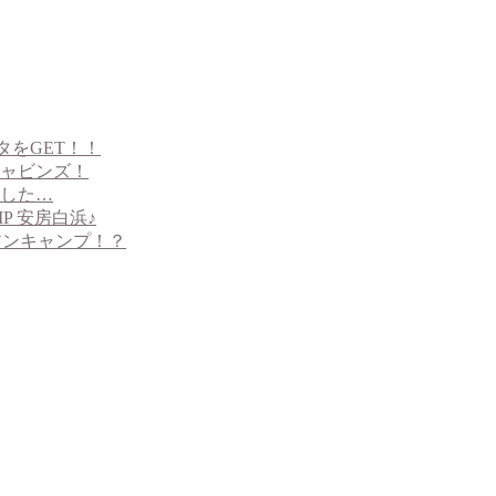
タをGET！！
ャビンズ！
した…
P 安房白浜♪
イアンキャンプ！？