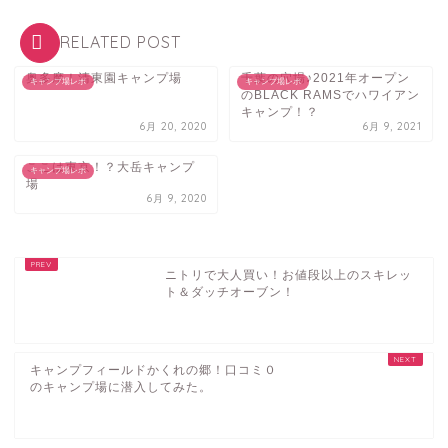
RELATED POST
奥多摩！清東園キャンプ場
千葉の穴場♪2021年オープン
キャンプ場レポ
キャンプ場レポ
のBLACK RAMSでハワイアン
キャンプ！？
6月 20, 2020
6月 9, 2021
ここは東京！？大岳キャンプ
キャンプ場レポ
場
6月 9, 2020
ニトリで大人買い！お値段以上のスキレッ
ト＆ダッチオーブン！
キャンプフィールドかくれの郷！口コミ０
のキャンプ場に潜入してみた。