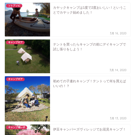
ソトアソビ
カヤックキャンプは1度で2度おいしい！というこ
とでカヤック始めました！
3月 16, 2020
キャンプギア
テントを買ったらキャンプの前にデイキャンプで
試し張りをしよう！
3月 14, 2020
キャンプギア
初めての子連れキャンプ！テントって何を買えば
いいの！？
3月 13, 2020
キャンプ場レポ
伊豆キャンパーズヴィレッジでお花見キャンプ！