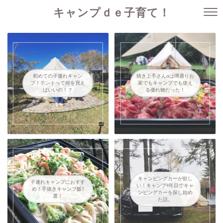
キャンプｄｅ子育て！
初めての子連れキャン
焼き上手さんαは噂通りお
プ！テントって何を買え
家でもキャンプでも使え
ばいいの！？
る優れ物だった！
キャンピングカーが欲し
子連れキャンプにおすす
い！キャンプ4年目でキャ
め！手抜きキャンプ飯3
ンピングカーを探し始め
選！
た話。